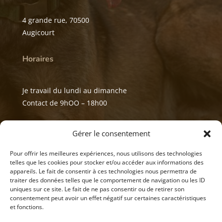
4 grande rue, 70500
Augicourt
Horaires
Je travail du lundi au dimanche
Contact de 9hOO – 18h00
Mes réseaux
Gérer le consentement
Pour offrir les meilleures expériences, nous utilisons des technologies
telles que les cookies pour stocker et/ou accéder aux informations des
appareils. Le fait de consentir à ces technologies nous permettra de
traiter des données telles que le comportement de navigation ou les ID
uniques sur ce site. Le fait de ne pas consentir ou de retirer son
consentement peut avoir un effet négatif sur certaines caractéristiques
et fonctions.