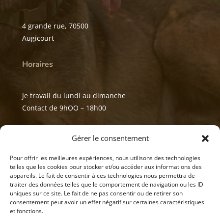
4 grande rue, 70500
Augicourt
Horaires
Je travail du lundi au dimanche
Contact de 9hOO – 18h00
Mes réseaux
Gérer le consentement
Pour offrir les meilleures expériences, nous utilisons des technologies
telles que les cookies pour stocker et/ou accéder aux informations des
appareils. Le fait de consentir à ces technologies nous permettra de
traiter des données telles que le comportement de navigation ou les ID
uniques sur ce site. Le fait de ne pas consentir ou de retirer son
consentement peut avoir un effet négatif sur certaines caractéristiques
et fonctions.