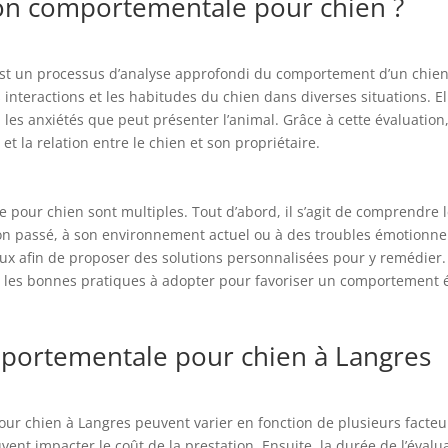
ion comportementale pour chien ?
 un processus d’analyse approfondi du comportement d’un chien, r
 interactions et les habitudes du chien dans diverses situations. El
les anxiétés que peut présenter l’animal. Grâce à cette évaluation,
et la relation entre le chien et son propriétaire.
 pour chien sont multiples. Tout d’abord, il s’agit de comprendre
on passé, à son environnement actuel ou à des troubles émotionnels.
x afin de proposer des solutions personnalisées pour y remédier. 
r les bonnes pratiques à adopter pour favoriser un comportement é
mportementale pour chien à Langres
our chien à Langres peuvent varier en fonction de plusieurs facteu
vent impacter le coût de la prestation. Ensuite, la durée de l’éva