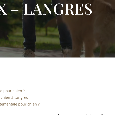
X – LANGRES
e pour chien ?
 chien à Langres
tementale pour chien ?