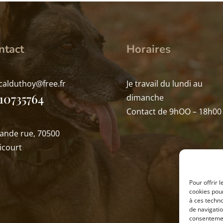
ntact
Horaires
calduthoy@free.fr
Je travail du lundi au
10735764
dimanche
Contact de 9hOO – 18h00
rande rue, 70500
icourt
Pour offrir 
cookies pour
à ces techn
de navigatio
consentement