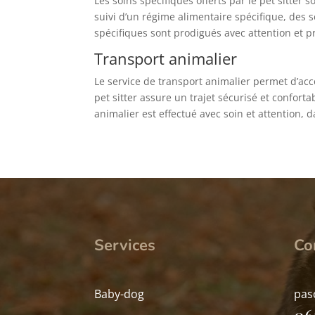
Les soins spécifiques offerts par le pet sitter
suivi d’un régime alimentaire spécifique, des 
spécifiques sont prodigués avec attention et p
Transport animalier
Le service de transport animalier permet d’acco
pet sitter assure un trajet sécurisé et confort
animalier est effectué avec soin et attention, d
Services
Co
Baby-dog
pas
06