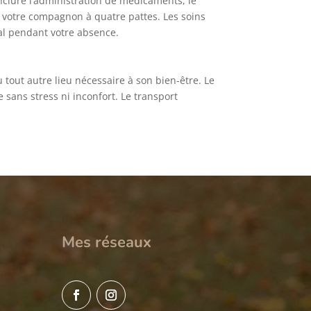
inclure l’administration de médicaments, le
r votre compagnon à quatre pattes. Les soins
mal pendant votre absence.
 tout autre lieu nécessaire à son bien-être. Le
 sans stress ni inconfort. Le transport
Mes réseaux