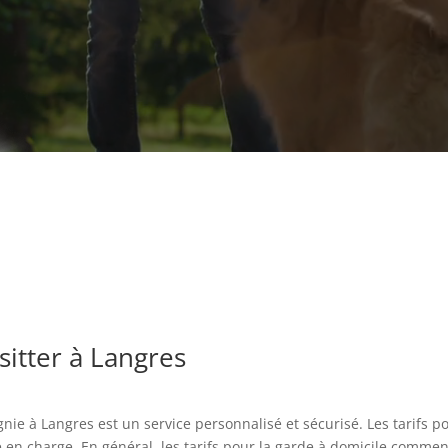
 sitter à Langres
ie à Langres est un service personnalisé et sécurisé. Les tarifs po
en charge. En général, les tarifs pour la garde à domicile commen