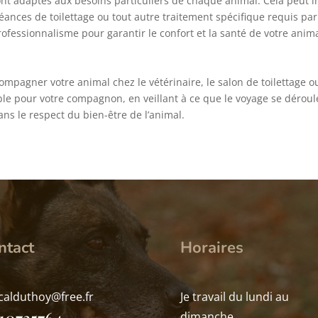
 sont adaptés aux besoins particuliers de chaque animal. Cela peut 
séances de toilettage ou tout autre traitement spécifique requis pa
rofessionnalisme pour garantir le confort et la santé de votre ani
mpagner votre animal chez le vétérinaire, le salon de toilettage ou
able pour votre compagnon, en veillant à ce que le voyage se déroule
ans le respect du bien-être de l’animal.
ntact
Horaires
calduthoy@free.fr
Je travail du lundi au
10735764
dimanche